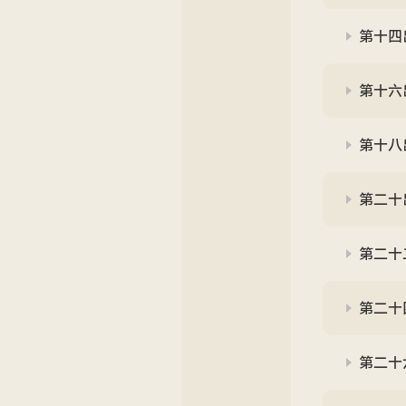
第十四
第十六
第十八
第二十
第二十
第二十
第二十