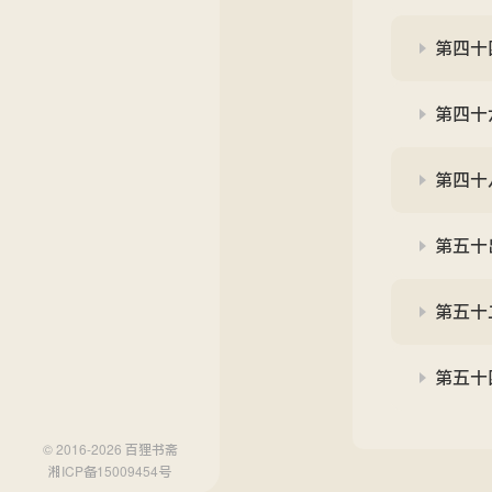
第四十
第四十
第四十
第五十
第五十
第五十
© 2016-2026 百狸书斋
湘ICP备15009454号