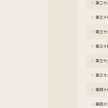
第二十
第三十
第三十
第三十
第三十
第三十
第四十
第四十