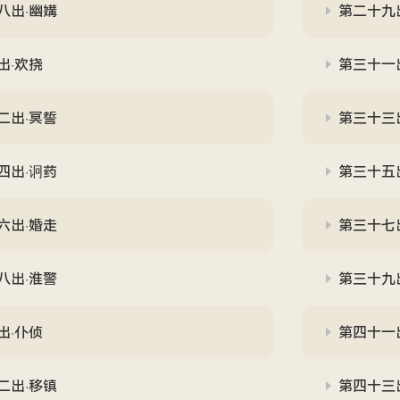
八出·幽媾
第二十九
出·欢挠
第三十一
二出·冥誓
第三十三
四出·诇药
第三十五
六出·婚走
第三十七
八出·淮警
第三十九
出·仆侦
第四十一
二出·移镇
第四十三