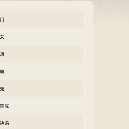
标目
训女
延师
闺塾
肃苑
·慈戒
·诀谒