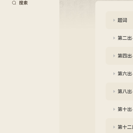
搜索
题词
第二出
第四出
第六出
第八出
第十出
第十二