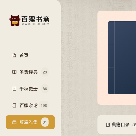
首页
圣贤经典
23
千秋史册
86
百家杂论
198
辞章雅集
31
典籍目录（