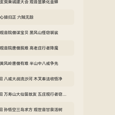
 玄奘秉诚建大会 观音显象化金蝉
心猿归正 六贼无踪
 观音院僧谋宝贝 黑风山怪窃袈裟
 观音院唐僧脱难 高老庄行者降魔
 黄风岭唐僧有难 半山中八戒争先
回 八戒大战流沙河 木叉奉法收悟净
 万寿山大仙留故友 五庄观行者窃人参
回 孙悟空三岛求方 观世音甘泉活树