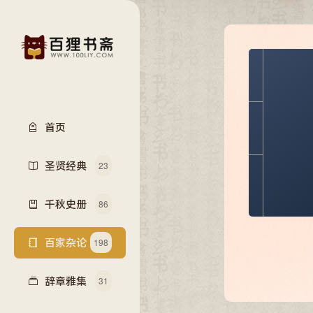
首页
圣贤经典
23
千秋史册
86
百家杂论
198
辞章雅集
31