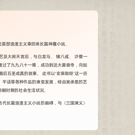
代首部浪漫主义章回体长篇神魔小说。
艺及大闹天宫后，与白龙马、 猪八戒、 沙僧一
渡过了九九八十一难，成功到达大雷音寺，向如
后五圣成真的故事。 此书以“玄奘取经”这一历
、平话等各种作品的演变发展，经由吴承恩的艺
明朝时期的社会生活状况。
古代长篇浪漫主义小说的巅峰，与《三国演义》