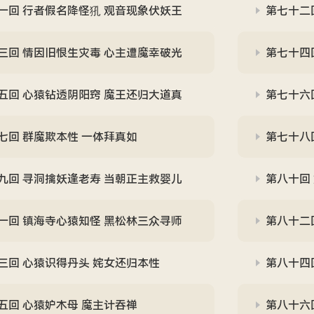
一回 行者假名降怪犼 观音现象伏妖王
第七十二
三回 情因旧恨生灾毒 心主遭魔幸破光
第七十四
五回 心猿钻透阴阳窍 魔王还归大道真
第七十六
七回 群魔欺本性 一体拜真如
第七十八
九回 寻洞擒妖逢老寿 当朝正主救婴儿
第八十回
一回 镇海寺心猿知怪 黑松林三众寻师
第八十二
三回 心猿识得丹头 姹女还归本性
第八十四
五回 心猿妒木母 魔主计吞禅
第八十六