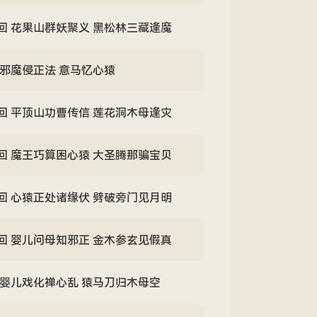
回 花果山群妖聚义 黑松林三藏逢魔
 邪魔侵正法 意马忆心猿
回 平顶山功曹传信 莲花洞木母逢灾
回 魔王巧算困心猿 大圣腾那骗宝贝
回 心猿正处诸缘伏 劈破旁门见月明
回 婴儿问母知邪正 金木参玄见假真
 婴儿戏化禅心乱 猿马刀归木母空