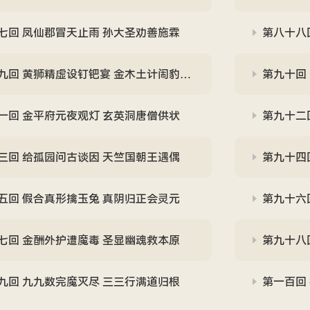
七回 凤仙郡冒天止雨 孙大圣劝善施霖
第八十八
回 黄狮精虚设钉钯宴 金木土计闹豹头山
第九十回
一回 金平府元夜观灯 玄英洞唐僧供状
第九十二
三回 给孤园问古谈因 天竺国朝王遇偶
第九十四
五回 假合真形擒玉兔 真阴归正会灵元
第九十六
七回 金酬外护遭魔毒 圣显幽魂救本原
第九十八
九回 九九数完魔灭尽 三三行满道归根
第一百回 