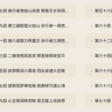
回 真行者落伽山诉苦 假猴王水帘洞誊文
第五十八
回 唐三藏路阻火焰山 孙行者一调芭蕉扇
第六十回
回 猪八戒助力败魔王 孙行者三调芭蕉扇
第六十二
三回 二僧荡怪闹龙宫 群圣除邪获宝贝
第六十四
五回 妖邪假设小雷音 四众皆遭大厄难
第六十六
七回 拯救驼罗禅性稳 脱离秽污道心清
第六十八回
九回 心主夜间修药物 君王筵上论妖邪
第七十回