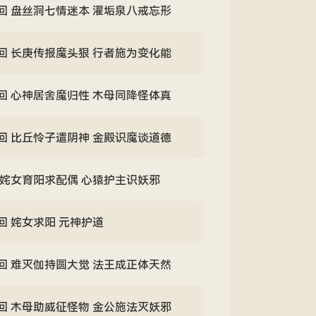
回 盘丝洞七情迷本 濯垢泉八戒忘形
回 长庚传报魔头狠 行者施为变化能
回 心神居舍魔归性 木母同降怪体真
回 比丘怜子遣阴神 金殿识魔谈道德
 姹女育阳求配偶 心猿护主识妖邪
回 姹女求阳 元神护道
回 难灭伽持圆大觉 法王成正体天然
回 木母助威征怪物 金公施法灭妖邪