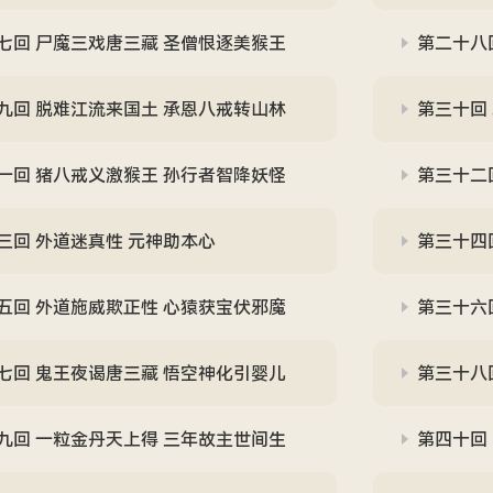
七回 尸魔三戏唐三藏 圣僧恨逐美猴王
第二十八
九回 脱难江流来国土 承恩八戒转山林
第三十回
一回 猪八戒义激猴王 孙行者智降妖怪
第三十二
三回 外道迷真性 元神助本心
第三十四
五回 外道施威欺正性 心猿获宝伏邪魔
第三十六
七回 鬼王夜谒唐三藏 悟空神化引婴儿
第三十八
九回 一粒金丹天上得 三年故主世间生
第四十回