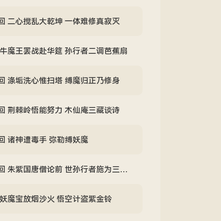
回 二心搅乱大乾坤 一体难修真寂灭
 牛魔王罢战赴华筵 孙行者二调芭蕉扇
回 涤垢洗心惟扫塔 缚魔归正乃修身
回 荆棘岭悟能努力 木仙庵三藏谈诗
回 诸神遭毒手 弥勒缚妖魔
 朱紫国唐僧论前 世孙行者施为三折肱
 妖魔宝放烟沙火 悟空计盗紫金铃