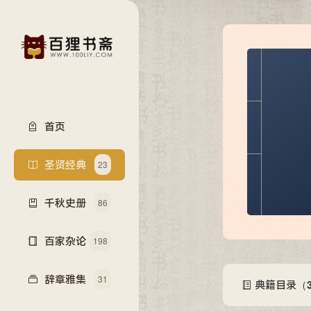
首页
圣贤经典
23
千秋史册
86
百家杂论
198
辞章雅集
31
典籍目录（