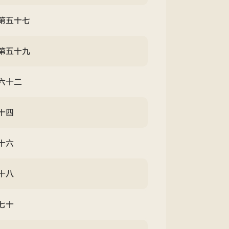
第五十七
第五十九
六十二
十四
十六
十八
七十