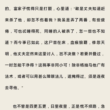
的。富家子慌得只是打颤，心里道：“敢是丈夫知道赶
来杀了他，却怎不伤着我？我虽是弄了两番，有些疲
倦，可也忒睡得死。同睡的人被杀了，怎一些也不知
道？而今事已如此，这尸首在床，血痕狼藉，修忽天
明，他丈夫定然来这里讨人，岂不决撒？若要并叠过，
一时怎能干净得？这祸事非同小可！除非杨抽马他广有
法术，或者可以用甚么障眼法儿，遮掩得过。须是连夜
去寻他。”
也不管是四更五更，日里夜里，正是慌不择路，急