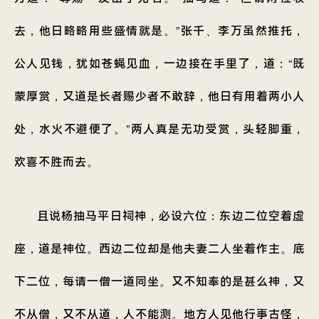
去，他日略略用些盛情就是。”张千、李万虽然推托，
公人见钱，犹如苍蝇见血，一边接在手里了，道：“既
蒙厚赏，又道是长者赐少者不敢辞，他日有用着两小人
处，水火不避便了。”两人真是无功受赏，头轻脚重，
欢喜不胜而去。
且说杨抽马平日祠神，必设六位：东边二位空着虚
座，道是神位。西边二位却是他夫妻二人坐着作主。底
下二位，每请一僧一道同坐。又不知奉的是甚么神，又
不从僧，又不从道，人不能测。地方人见他行事古怪，