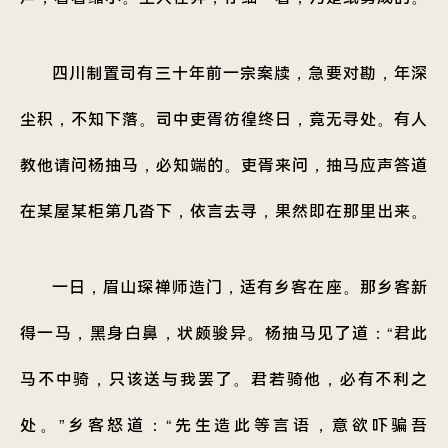
四川制置司有三十年前一宗案牍，急要对勘，年深
尘积，不知下落。司中吏胥彷徨终日，竟无寻处。有人
教他请问杨抽马，必知端的。吏胥来问，抽马应声答道
在某屋某柜第几沓下，依言去寻，果然即在那里出来。
一日，眉山琛禅师造门，适有乡客在座。那乡客新
得一马，黑身白鼻，状颇骏异。杨抽马见了道：“君此
马不中骑，只该送与我罢了。君若骑他，必有不利之
处。”乡客怒道：“先生造此等言语，意欲吓骗吾