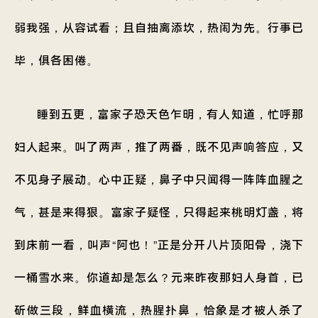
弱我强，从容试看；且自抽离添坎，热闹为先。行事已
毕，俱各困倦。
睡到五更，富家子恐天色乍明，有人知道，忙呼那
妇人起来。叫了两声，推了两番，既不见声响答应，又
不见身子展动。心中正疑，鼻子中只闻得一阵阵血腥之
气，甚是来得狠。富家子疑怪，只得起来桃明灯盏，将
到床前一看，叫声“阿也！”正是分开八片顶阳骨，浇下
一桶雪水来。你道却是怎么？元来昨夜那妇人身首，已
斫做三段，鲜血横流，热腥扑鼻，恰象是才被人杀了