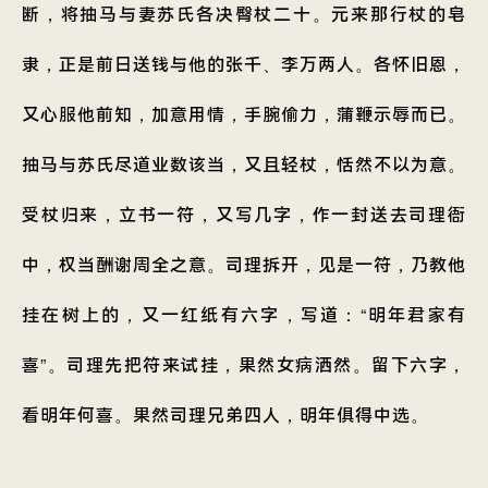
断，将抽马与妻苏氏各决臀杖二十。元来那行杖的皂
隶，正是前日送钱与他的张千、李万两人。各怀旧恩，
又心服他前知，加意用情，手腕偷力，蒲鞭示辱而已。
抽马与苏氏尽道业数该当，又且轻杖，恬然不以为意。
受杖归来，立书一符，又写几字，作一封送去司理衙
中，权当酬谢周全之意。司理拆开，见是一符，乃教他
挂在树上的，又一红纸有六字，写道：“明年君家有
喜”。司理先把符来试挂，果然女病洒然。留下六字，
看明年何喜。果然司理兄弟四人，明年俱得中选。