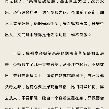
再无阻了。”果然屡战屡胜，燕王直正大位，改元永
乐。道衍赐名广孝，封至少师之职。虽然受了职衔，却
不青留发还俗，仍旧光着个头，穿看蟒龙玉带，长安中
出入。文武班中晓得是他佐命功臣，谁不钦敬？
一日，成祖皇帝御笔亲差他到南海普陀落伽山进
香，少师随坐了几号大样官船，从长江中起行。不则数
日，来到苏州码头上，湾船在姑苏馆驿河下。苏州是他
父母之邦，他有心要上岸观看风俗，比旧同异如何。屏
去从人，不要跟随，独自一个穿着直裰在身，只做野僧