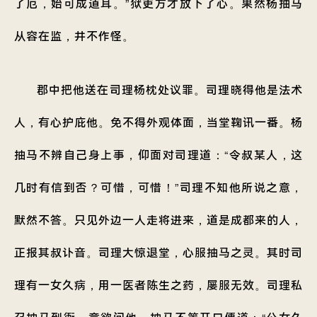
了厄，始可成道耳。”狱吏方才放下了心。果然杨抽马
从容在监，井不作怪。
郡中把他送在司理杨枕处议罪。司理晓得他是法术
人，有心护庇他。免不得外观体面，当堂鞠讯一番。杨
抽马不辨自己身上事，仰面对司理道：“令叔某人，这
几时有信到否？可惜，可惜！”司理不知他所说之意，
默然不答。只见外边一人走将进来，道是成都来的人，
正报其叔讣音。司理大惊退堂，心服抽马之灵。其时司
理有一女久病，用一医者陈生之药，屡服无效。司理私