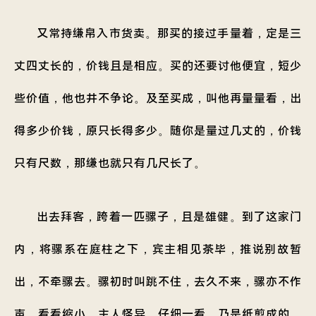
又常持缣帛入市货卖。那买的接过手量着，定是三
丈四丈长的，价钱且是相应。买的还要讨他便宜，短少
些价值，他也井不争论。及至买成，叫他再量量看，出
得多少价钱，原只长得多少。随你是量过几丈的，价钱
只有尺数，那缣也就只有几尺长了。
出去拜客，跨着一匹骡子，且是雄健。到了这家门
内，将骡系在庭柱之下，宾主相见茶毕，推说别故暂
出，不牵骡去。骡初时叫跳不住，去久不来，骡亦不作
声，看看缩小。主人怪异，仔细一看，乃是纸剪成的。