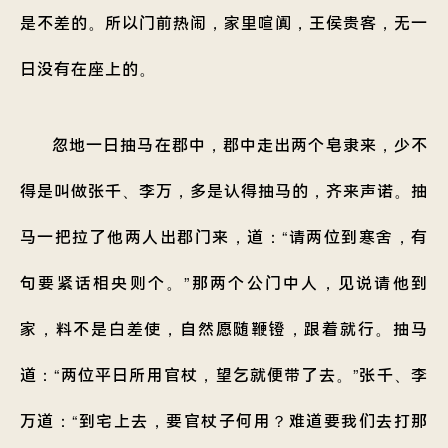
是不差的。所以门前热闹，家里喧阗，王侯贵客，无一
日没有在座上的。
忽地一日抽马在郡中，郡中走出两个皂隶来，少不
得是叫做张千、李万，多是认得抽马的，齐来声诺。抽
马一把拉了他两人出郡门来，道：“请两位到寒舍，有
句要紧话相央则个。”那两个公门中人，见说请他到
家，料不是白差使，自然愿随鞭镫，跟着就行。抽马
道：“两位平日所用官杖，望乞就便带了去。”张千、李
万道：“到宅上去，要官杖子何用？难道要我们去打那