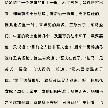
恰象请了一个设帐的相士一般。看了气色，是件断将出
来，却面前不十分明说，背后说一两句，无不应验的。
因此也名重一时，来求见的颇多。王孙公子，车马盈
门。中意的晚上也留几个，及至有的往来熟了，欲要娶
他，只说道：“目前之人皆非吾夫也！”后来一见杨抽马
这样丑头怪脸，偏生喜欢道：“吾夫在此了。”抽马一见
苏氏，便象一向认得的一般道：“元来吾妻混迹于
此。”两下说得投机，就把苏氏娶了过来。好一似桃花
女嫁了周公，家里一发的阴阳有准，祸福无差。杨抽马
之名越加著闻。就是身不在家，只消到他门里问着，也