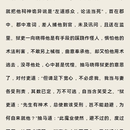
就把他祠神诡异说是“左道惑众，论法当死”，首在郡
中。郡中准词，差人捕他到官，未及讯问，且送在监
里。狱吏一向晓得他是有手段的蹊跷作怪人，惧怕他的
术法利害，不敢另上械枷，曲意奉承他。却又怕他用术
逃去，没寻他处，心中甚是忧惶。抽马晓得狱吏的意思
了，对付吏道：“但请足下宽心，不必虑我。我当与妻
各受刑责，其数已定，万不可逃，自当含笑受之。”狱
吏道：“先生有神术，总使数该受刑，岂不能趋避，为
何自来就他？”抽马道：“此魔业使然，避不过的。度过