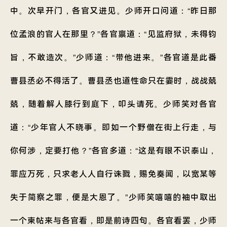
中。次早开门，各官又进见。少师开口问道：“昨日那
位孟浪的官人在那里？”各官禀道：“见监府狱，未得钧
旨，不敢造次。”少师道：“带他进来。”各官道是此番
曹县丞必不得活了。曹县丞也道性命只在霎时，战战兢
兢，随着解人膝行到庭下，叩头请死。少师笑对各官
道：“少年官人不晓事。即如一个野僧在街上行走，与
你何涉，定要打他？”各官多道：“这是有眼不识泰山，
罪应万死，只求老人人自行诛戮，赐免奏闻，以宽某等
失于简察之罪，便是大恩了。”少师笑嘻嘻的袖中取出
一个柬帖来与各官看，即是前诗四句。各官看罢，少师