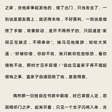
之家，贪他家事起发他的，借了出门，只当舍去了。一
则说是朋友面上，就还得本钱，不好算利。一则说是借
惯了手脚，常要歆动，是开不得例子的。只回道是“家
间正在缺乏，不得奉命”。抽马见他推辞，哈哈大笑
道：“好替你借，你却不肯。我只教你吃些惊恐，看你
借我不迭。那时才见手段哩！”自此见富家子再不提起
借钱之事。富家子自道回绝了他，甚是得意。
偶然那一日独自在书房中歇宿，时已黄昏人定，忽
闻得叩门之声。起来开看，只见一个女子闪将入来，含