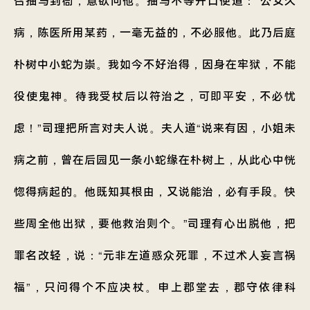
召抽马到衙，意欲问他。抽马不等开口便道：“公女久
病，陈医所用某药，一毫无益的，不必服他。此乃后庭
朴树中小蛇为崇。我如今不好治得，因身在牢狱，不能
役使鬼神。待我受杖后以符治之，可即平安，不必忧
虑！”司理把所言对夫人说。夫人道“说来有因，小姐未
病之前，曾在后园见一条小蛇缘在朴树上，从此心中恍
惚得病起的。他既知其根由，又说能治，必有手段。快
些周全他出狱，要他救治则个。”司理有心出脱他，把
罪名改轻，说：“元非左道惑众死罪，不过术人妄言祸
福”，只问得个不应决杖。申上郡堂去，郡守依律科