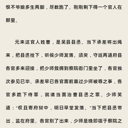
恨不爷娘多生两脚，尽数跑了。刚刚剩下得一个官人在
那里。
元来这官人姓曹，是吴县县丞。当下承差将出绳
来，把县丞拴下，听侯少师发落。须臾，守巡两道府县
各官多来迎接，把少师簇拥到察院衙门里坐了，各官挨
次参见已毕。承差早已各官面前禀过少师被辱之事，各
官多跪下待罪，就请当面治曹县丞之罪。少师笑
道：“权且寄府狱中，明日早堂发落。”当下把县丞带
出，监在府里。各官别了出来，少师是晚即宿于察院之