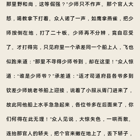
那里野和尚，这等倔强？”少师只不作声。那个官人大
怒，喝教拿下打着。众人诺了一声，如鹰拿燕雀，把少
师按倒在地，打了二十板。少师再不分辨，竟自忍受
了。才打得完，只见府里一个承差同一个船上人，飞也
似跑来道：“那里不寻得少师爷到，却在这里！”众人惊
道：“谁是少师爷？”承差道：“适才司道府县各爷多到
钦差少师姚老爷船上迎接，说着了小服从胥门进来了，
故此同他船上水手急急起来，各位爷多在后面来了，你
们何得在此无理！”众人见说，大惊失色，一哄而散。
连抬那官人的轿夫，把个官来撇在地上了，丢下轿子，