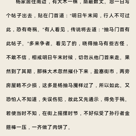
杨家居住南边，有大木一株，荫蔽数丈。忽一日写
个帖子出去，贴在门首道：“明日午末间，行人不可过
此，恐有奇祸。”有人看见，传说将去道：“抽马门首有
此帖子。”多来争者。看见了的，晓得抽马有些古怪，
不敢不信，相戒明日午末时候，切勿从他门首来走。果
然到了其期，那株大术忽然摧仆下来，盈塞街市，两旁
房屋略不少损，这多是杨抽马魇样过了，所以如此。又
恐怕人不知道，失误伤犯，故此又先通示，得免于祸。
若使当时不知，在街上摇摆时节，不好似受了孙行者金
箍棒一压，一齐做了肉饼了。