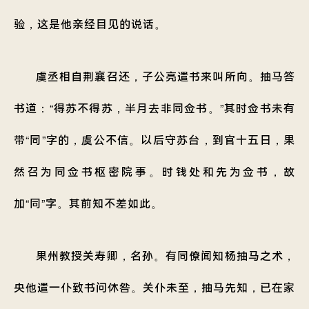
验，这是他亲经目见的说话。
虞丞相自荆襄召还，子公亮遣书来叫所向。抽马答
书道：“得苏不得苏，半月去非同佥书。”其时佥书未有
带“同”字的，虞公不信。以后守苏台，到官十五日，果
然召为同佥书枢密院事。时钱处和先为佥书，故
加“同”字。其前知不差如此。
果州教授关寿卿，名孙。有同僚闻知杨抽马之术，
央他遣一仆致书问休咎。关仆未至，抽马先知，已在家