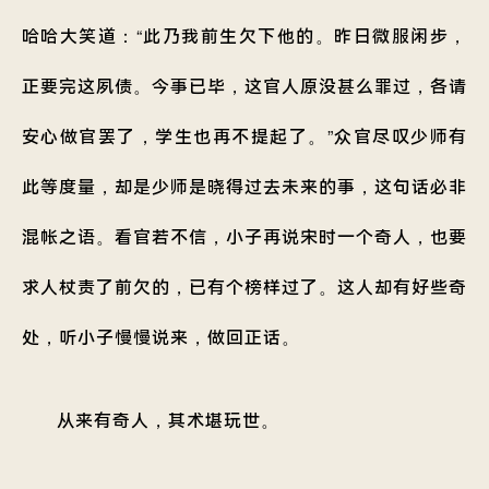
哈哈大笑道：“此乃我前生欠下他的。昨日微服闲步，
正要完这夙债。今事已毕，这官人原没甚么罪过，各请
安心做官罢了，学生也再不提起了。”众官尽叹少师有
此等度量，却是少师是晓得过去未来的事，这句话必非
混帐之语。看官若不信，小子再说宋时一个奇人，也要
求人杖责了前欠的，已有个榜样过了。这人却有好些奇
处，听小子慢慢说来，做回正话。
从来有奇人，其术堪玩世。