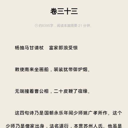
卷三十三
约8395字，阅读本篇需要 21 分钟。
杨抽马甘请杖 富家郎浪受惊
敕使南来坐画船，袈裟犹带御炉烟。
无端撞着曹公相，二十皮鞭了宿缘。
这四句诗乃是国朝永乐年间少师姚广孝所作。这个
少师乃是僧家出身，法名道衍，本贯苏州人氏。他虽是