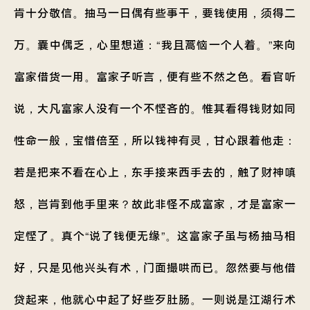
肯十分敬信。抽马一日偶有些事干，要钱使用，须得二
万。囊中偶乏，心里想道：“我且蒿恼一个人着。”来向
富家借货一用。富家子听言，便有些不然之色。看官听
说，大凡富家人没有一个不悭吝的。惟其看得钱财如同
性命一般，宝惜倍至，所以钱神有灵，甘心跟着他走：
若是把来不看在心上，东手接来西手去的，触了财神嗔
怒，岂肯到他手里来？故此非怪不成富家，才是富家一
定悭了。真个“说了钱便无缘”。这富家子虽与杨抽马相
好，只是见他兴头有术，门面撮哄而已。忽然要与他借
贷起来，他就心中起了好些歹肚肠。一则说是江湖行术