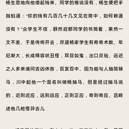
杨生忽地向他借起钱来。同学的推说没有，杨生便把手
指掐道：“你的钱有几百几十几文见在筒中，如何赖道
没有？”众学生不信，群然启那同学的书筒看，果然一
文不差。于是传将开去，尽道杨家学生有希奇术数。年
纪渐大，长成得容状丑怪，双目如鬼，出口灵验。远近
之人多来请问吉凶休咎，百发百中。因为能与人抽简禄
马，川中起他一个混名叫做杨抽马。但是经过抽马说
的，近则近应，远则远应，正则正应，奇则奇应。且略
述他几桩怪异去儿