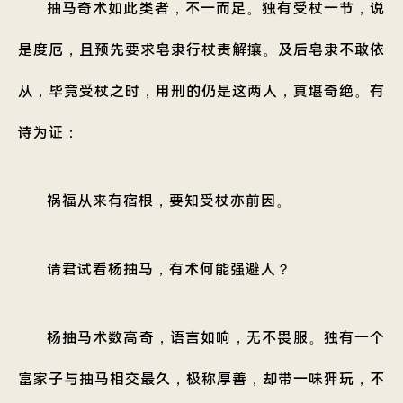
抽马奇术如此类者，不一而足。独有受杖一节，说
是度厄，且预先要求皂隶行杖责解攘。及后皂隶不敢依
从，毕竟受杖之时，用刑的仍是这两人，真堪奇绝。有
诗为证：
祸福从来有宿根，要知受杖亦前因。
请君试看杨抽马，有术何能强避人？
杨抽马术数高奇，语言如响，无不畏服。独有一个
富家子与抽马相交最久，极称厚善，却带一味狎玩，不