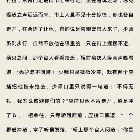
打扮，从胥门走进街市上来行走。正在看玩之际，忽见
喝道之声远远而来。市上人虽不见十分惊惶，却也各自
走开，在两边了让他。有的说是管粮曹官人来了。少师
虽则步行，自然不放他在眼里的，只在街上摇摆不避。
须臾之间，那个官人看看抬近，轿前皂快人等高声喝骂
道：“秃驴怎不回避！”少师只是微微冷笑。就有两个应
捕把他推来抢去。少师口里只说得一句道：“不得无
礼，我怎么该避你们的？”应捕见他不肯走开，道是冲
了节，一把拿住。只等轿到面前，应捕口禀道：“一个
野僧冲道，拿了听侯发落。”轿上那个官人问道：“你是