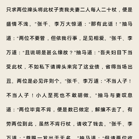
只求两位牌头将此杖子责我夫妻二人每人二十杖，便是
盛情不浅。”张千、李万大惊道：“那有此话！”抽马
道：“两位不要管，但依我行事，足见相爱。”张千、李
万道：“且说明是甚么缘故？”抽马道：“吾夫妇目下当
受此杖，不如私下请牌头来完了这业债，省得当场出
丑。两位是必见许则个。”张千、李万道：“不当人子！
不当人子！小人至死也不敢胡做。”抽马与妻叹息
道：“两位毕竟不肯，便是数已做定，解攘不去了。有
劳两位到此，虽然不肯行杖，请收了钱去。”张千、李
万道：“尊赐一发出于无名。”抽马道：“但请两位收