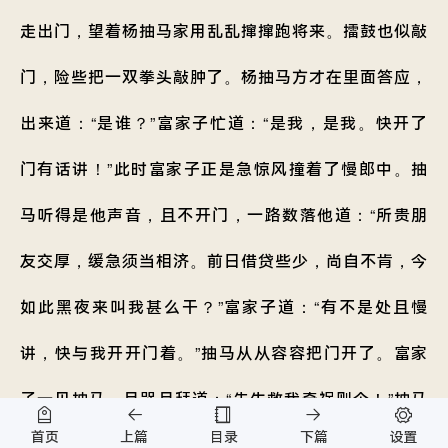
走出门，望着杨抽马家用乱乱撺撺跑将来。擂鼓也似敲
门，险些把一双拳头敲肿了。杨抽马方才在里面答应，
出来道：“是谁？”富家子忙道：“是我，是我。快开了
门有话讲！”此时富家子正是急惊风撞着了慢郎中。抽
马听得是他声音，且不开门，一路数落他道：“所贵朋
友交厚，缓急须当相济。前日借贷些少，尚自不肯，今
如此黑夜来叫我甚么干？”富家子道：“有不是处且慢
讲，快与我开开门着。”抽马从从容容把门开了。富家
子一见抽马，且哭且拜道：“先生救我奇祸则个！”抽马
首页
上篇
目录
下篇
设置
道：“何事恁等慌张？”富家子道：“不瞒先生说，昨夜