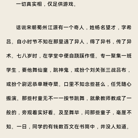
一切真实相，仅足供游戏。
话说宋朝蜀州江源有一个奇人，姓杨名望才，字希
吕。自小时节不知在那里遇了异人，得了异书，传了异
术。七八岁时，在学堂中便自跷蹊作怪。专一聚集一班
学生，要他舞仙童，跳神鬼，或扮个刘关张三战吕布，
或扮个尉迟恭单鞭夺槊。口里不知念些甚么，任凭随心
搬演。那些村童无不一一按节跳舞，就象教师教成了一
般的，旁观着实好看。及至舞毕，问那些童子，毫厘不
知。一日，同学的有钱数百文在书筒中，井没人知道。