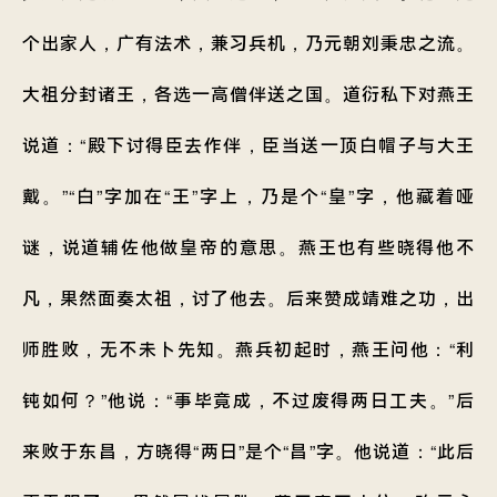
个出家人，广有法术，兼习兵机，乃元朝刘秉忠之流。
大祖分封诸王，各选一高僧伴送之国。道衍私下对燕王
说道：“殿下讨得臣去作伴，臣当送一顶白帽子与大王
戴。”“白”字加在“王”字上，乃是个“皇”字，他藏着哑
谜，说道辅佐他做皇帝的意思。燕王也有些晓得他不
凡，果然面奏太祖，讨了他去。后来赞成靖难之功，出
师胜败，无不未卜先知。燕兵初起时，燕王问他：“利
钝如何？”他说：“事毕竟成，不过废得两日工夫。”后
来败于东昌，方晓得“两日”是个“昌”字。他说道：“此后