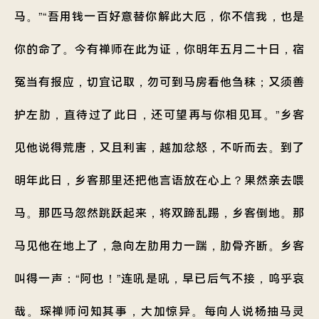
马。”“吾用钱一百好意替你解此大厄，你不信我，也是
你的命了。今有禅师在此为证，你明年五月二十日，宿
冤当有报应，切宜记取，勿可到马房看他刍秣；又须善
护左肋，直待过了此日，还可望再与你相见耳。”乡客
见他说得荒唐，又且利害，越加忿怒，不听而去。到了
明年此日，乡客那里还把他言语放在心上？果然亲去喂
马。那匹马忽然跳跃起来，将双蹄乱踢，乡客倒地。那
马见他在地上了，急向左肋用力一踹，肋骨齐断。乡客
叫得一声：“阿也！”连吼是吼，早已后气不接，呜乎哀
哉。琛禅师问知其事，大加惊异。每向人说杨抽马灵