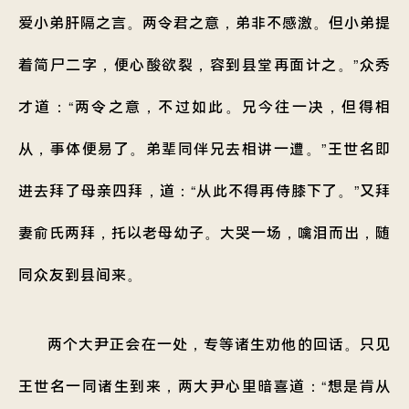
爱小弟肝隔之言。两令君之意，弟非不感激。但小弟提
着简尸二字，便心酸欲裂，容到县堂再面计之。”众秀
才道：“两令之意，不过如此。兄今往一决，但得相
从，事体便易了。弟辈同伴兄去相讲一遭。”王世名即
进去拜了母亲四拜，道：“从此不得再侍膝下了。”又拜
妻俞氏两拜，托以老母幼子。大哭一场，噙泪而出，随
同众友到县间来。
两个大尹正会在一处，专等诸生劝他的回话。只见
王世名一同诸生到来，两大尹心里暗喜道：“想是肯从