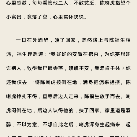
心里感激，每每看管他二人，不致贫乏。陈喇虎指望个
小富贵，竟落了空，心里常怀快快。
一日在外酒醉，晚了回家，忽然路上与陈福生相
遇。福生埋怨道：“我好好的安置在棺内，为你妄想吓
诈别人，致得我尸骸零落，魂魄不安，我怎肯干休？你
还我债去！”将陈喇虎按倒在地，满身把泥来搓擦。陈
喇虎挣扎不得，直等后边人走来，陈福生放手而去。喇
虎闷倒在地，后边人认得他的，扶了回家。家里道是酒
醉，不以为意。不想自此之后，喇虎浑身生起癞来，起