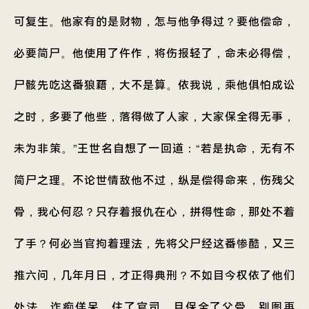
可复生。他家有的是财物，怎与他争得过？要他偿命，
必要简尸。他使用了仵作，将伤报轻了，命未必得偿，
尸骸先吃这番狼藉，大不是算。依我说，乘他俱怕成讼
之时，多要了他些，落得做了人家，大家保全得无事，
未为非策。”王世名自想了一回道：“若是执命，无有不
简尸之理。不论世情敌他不过，纵是偿得命来，伤残父
骨，我心何忍？只存着报仇在心，拼得性命，那处不着
了手？何必当官拘着理法，先将父尸经这番惨酷，又三
推六问，几年月日，才正得典刑？不如目今权依了他们
处法，诈痴佯呆，住了官司。且保全了父骨，别图再