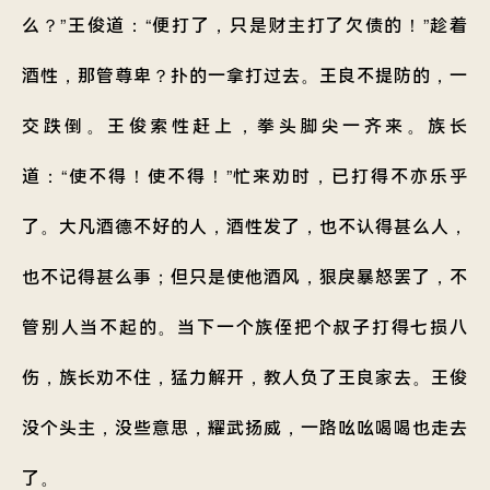
么？”王俊道：“便打了，只是财主打了欠债的！”趁着
酒性，那管尊卑？扑的一拿打过去。王良不提防的，一
交跌倒。王俊索性赶上，拳头脚尖一齐来。族长
道：“使不得！使不得！”忙来劝时，已打得不亦乐乎
了。大凡酒德不好的人，酒性发了，也不认得甚么人，
也不记得甚么事；但只是使他酒风，狠戾暴怒罢了，不
管别人当不起的。当下一个族侄把个叔子打得七损八
伤，族长劝不住，猛力解开，教人负了王良家去。王俊
没个头主，没些意思，耀武扬威，一路吆吆喝喝也走去
了。