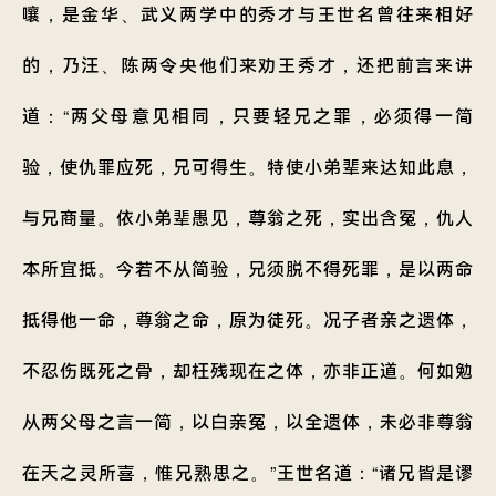
嚷，是金华、武义两学中的秀才与王世名曾往来相好
的，乃汪、陈两令央他们来劝王秀才，还把前言来讲
道：“两父母意见相同，只要轻兄之罪，必须得一简
验，使仇罪应死，兄可得生。特使小弟辈来达知此息，
与兄商量。依小弟辈愚见，尊翁之死，实出含冤，仇人
本所宜抵。今若不从简验，兄须脱不得死罪，是以两命
抵得他一命，尊翁之命，原为徒死。况子者亲之遗体，
不忍伤既死之骨，却枉残现在之体，亦非正道。何如勉
从两父母之言一简，以白亲冤，以全遗体，未必非尊翁
在天之灵所喜，惟兄熟思之。”王世名道：“诸兄皆是谬