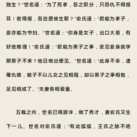
独生？”世名道：“为了死孝，吾之职分，只恐仇不得报
耳！若得报，吾岂愿偷生耶？”俞氏道：“君能为孝子，
妾亦能为节妇。”世名道：“你身是女子，出口大易，有
好些难哩！”俞氏道：“君能为男子之事，安见妾身就学
那男子不来？他日做出便见。”世名道：“此身不幸，遭
罹仇难，娘子不以儿女之见相阻，却以男子之事相勉，
足见相成了。”夫妻各相爱重。
五载之内，世名已得游泮，做了秀才，妻俞氏又生
下一儿。世名对俞氏道：“有此狐狐，王氏之脉不绝