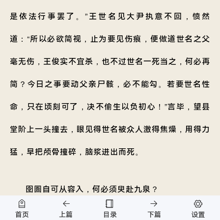
是依法行事罢了。”王世名见大尹执意不回，愤然
道：“所以必欲简视，止为要见伤痕，便做道世名之父
毫无伤，王俊实不宜杀，也不过世名一死当之，何必再
简？今日之事要动父亲尸骸，必不能勾。若要世名性
命，只在顷刻可了，决不偷生以负初心！”言毕，望县
堂阶上一头撞去，眼见得世名被众人激得焦燥，用得力
猛，早把颅骨撞碎，脑浆进出而死。
囹圄自可从容入，何必须臾赴九泉？
首页
上篇
目录
下篇
设置