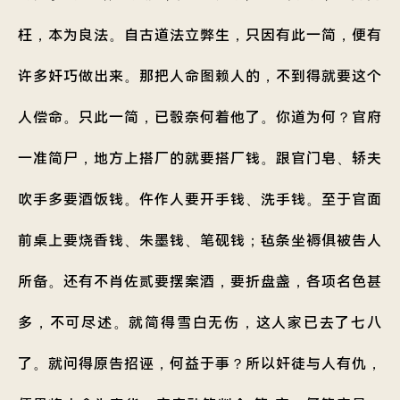
枉，本为良法。自古道法立弊生，只因有此一简，便有
许多奸巧做出来。那把人命图赖人的，不到得就要这个
人偿命。只此一简，已彀奈何着他了。你道为何？官府
一准简尸，地方上搭厂的就要搭厂钱。跟官门皂、轿夫
吹手多要酒饭钱。仵作人要开手钱、洗手钱。至于官面
前桌上要烧香钱、朱墨钱、笔砚钱；毡条坐褥俱被告人
所备。还有不肖佐贰要摆案酒，要折盘盏，各项名色甚
多，不可尽述。就简得雪白无伤，这人家已去了七八
了。就问得原告招诬，何益于事？所以奸徒与人有仇，