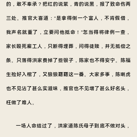
的，敢不奉承？把红的说紫，青的说黑，报了致命伤两
三处。推官大喜道：“是拿得倒一个富人，不肯假借，
我声名就重了，立要问他抵命！”怎当得将律例一查，
家长殴死雇工人，只断得埋葬，问得徒赎，井无抵偿之
条。只落得洪家费掉了些银子，陈家也不得安宁。陈福
生殓好入棺了，又狼狼藉藉这一番。大家多事，陈喇虎
也不见沾了甚么实滋味，推官也不见增了甚么好名头，
枉做了难人。
一场人命结过了，洪家道陈氏母子到底不做对头，