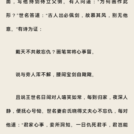
面，写他持剑侍立父侧。有人问道：“为何画作此
形？”世名答道：“古人出必佩剑，故慕其风，别无他
意。”有诗为证：
戴天不共敢忘仇？画笔常将心事留。
说与旁人浑不解，腰间宝剑自飕飕。
且说王世名日间对人嘻笑如常，每到归家，夜深人
静，便抚心号恸。世名妻俞氏晓得丈夫心不忘仇，每对
他道：“君家心事，妾所洞知。一日仇死君手，君岂能