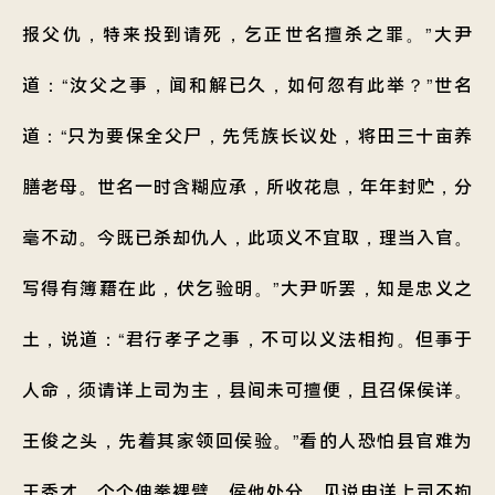
报父仇，特来投到请死，乞正世名擅杀之罪。”大尹
道：“汝父之事，闻和解已久，如何忽有此举？”世名
道：“只为要保全父尸，先凭族长议处，将田三十亩养
膳老母。世名一时含糊应承，所收花息，年年封贮，分
毫不动。今既已杀却仇人，此项义不宜取，理当入官。
写得有簿藉在此，伏乞验明。”大尹听罢，知是忠义之
土，说道：“君行孝子之事，不可以义法相拘。但事于
人命，须请详上司为主，县间未可擅便，且召保侯详。
王俊之头，先着其家领回侯验。”看的人恐怕县官难为
王秀才，个个伸拳裸臂，侯他处分。见说申详上司不拘