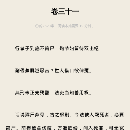
卷三十一
约7620字，阅读本篇需要 19 分钟。
行孝子到底不简尸 殉节妇留待双出柩
削骨蒸肌岂忍言？世人借口欲伸冤。
典刑未正先残酷，法吏当知善用权。
话说戮尸弃骨，古之极刑。今法被人殴死者，必要
简尸。简得致命伤痕，方准抵偿，问入死罪，可无冤