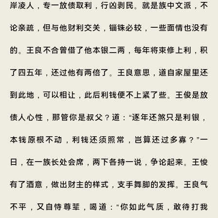
岸凌人，专一放债取利，行凶剥民。就是族中文派，不
论亲疏，但与他财利交关，锱铢必较，一些面情也没有
的。王良不合曾借了他本银二两，每年将束修上利，积
了四五年，还过他有两倍了。王良意思，道自家屋里还
到此地，可以相让，此后利钱便不上紧了些。王俊是放
债人心性，那管你是叔父？道：“逐年还煞只是利银，
本钱原根不动，利钱还须照常，岂算还过多寡？”一
日，在一族长处会席，两下各持一说，争论起来。王悛
有了酒意，做出财主的样式，支手舞脚的发挥。王良气
不平，又自恃尊辈，喝道：“你如此气质，敢待打我