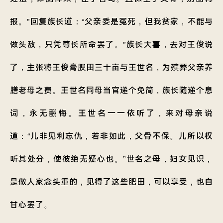
报。”回复族长道：“父亲委是冤死，但我贫家，不能与
做头敌，只凭尊长所命罢了。”族长大喜，去对王俊说
了，主张将王俊膏腴田三十亩与王世名，为殡葬父亲养
膳老母之费。王世名同母当官递个免简，族长随递个息
词，永无翻悔。王世名一一依听了，来对母亲说
道：“儿非见利忘仇，若非如此，父骨不保。儿所以权
听其处分，使彼绝无疑心也。”世名之母，妇女见识，
是做人家念头重的，见得了这些肥田，可以享受，也自
甘心罢了。