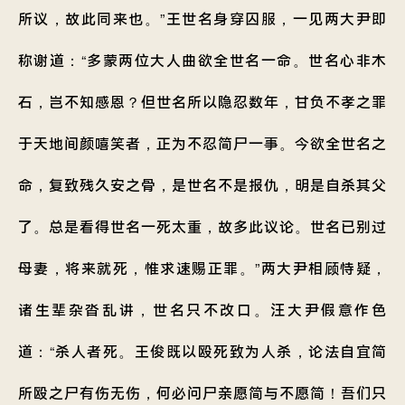
所议，故此同来也。”王世名身穿囚服，一见两大尹即
称谢道：“多蒙两位大人曲欲全世名一命。世名心非木
石，岂不知感恩？但世名所以隐忍数年，甘负不孝之罪
于天地间颜嘻笑者，正为不忍简尸一事。今欲全世名之
命，复致残久安之骨，是世名不是报仇，明是自杀其父
了。总是看得世名一死太重，故多此议论。世名已别过
母妻，将来就死，惟求速赐正罪。”两大尹相顾恃疑，
诸生辈杂沓乱讲，世名只不改口。汪大尹假意作色
道：“杀人者死。王俊既以殴死致为人杀，论法自宜简
所殴之尸有伤无伤，何必问尸亲愿简与不愿简！吾们只