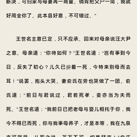
断决，可归家与母妻再一商量。倘肯把父尸一简，我就
好周全你了。此本县好意，不可错过。”
王世名主意已定，只不应承。回来对母亲说汪大尹
之意。母亲道：“你待如何？”王世名道：“岂有事到今
日，反失了初心？儿久已拚着一死，今特来别母而去
耳！”说罢，抱头大哭。妻俞氏在旁也哭做了一团。俞
氏道：“前日与君说过，君若死孝，妾亦当为夫而
死。”王世名道：“我前日已把老母与婴儿相托于你，我
今不得已而死，你与我事母养子，才是本等，我在九泉