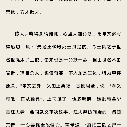
禁他，方才散去。
陈大尹晓得众情如此，心里大加矜念，把申文多写
得恳切。说：“先经王俊殴死王良是的。今王良之子世
名报仇杀了王俊，论来也是一命抵一命，但王世名不由
官断，擅自杀人，也该有罪。本人系是生员，特为申详
断决。”申文之外，又加上票揭，替他周全，说：“孝义
可敬，宜从轻典”。上司见了，也多叹羡，遂批与金华
县汪大尹，会同武义审决这事。汪大尹访问端的，备知
其情，一心要保全他性命。商量道：“须把王良之尸一