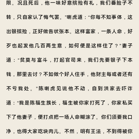
限。况且死后，他一味好意殡殓有礼，我们番脸子不
转，只自家认了悔气罢。”喇虎道：“你每不知事体，这
出银殡殓，正好做告状张本。这样富家，一条人命，好
歹也起发他几百两生意，如何便是这样住了？”妻子
道：“贫莫与富斗，打起官司来，我们先要银子下本
钱，那里去讨？不如做个好人住手，他财主每或者还有
不亏我处。”陈喇虎见说他不动，自到洪家去吓诈
道：“我是陈福生族长，福生被你家打死了，你家私买
下了他妻子，便打点把一场人命糊涂了。你们须要我口
净，也得大家吃块肉儿。不然，明有王法，不到得被你