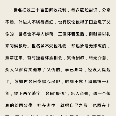
世名把这三十亩田所收花利，每岁藏贮封识，分毫
不动。外边人不晓得备细，也有议论他得了田业息了父
命的，世名也不与人辨明。王俊怀着鬼胎，倒时常以礼
来问候叔母。世名虽不受他礼物，却也象毫无嫌隙的，
照常往来。有时撞着杯酒相会，笑语酬酢，略无介意。
众人又多有笑他忘了父仇的。事已渐冷，径没人提起
了。怎知世名日夜提心吊胆，时刻不忘！消地铸一利
剑，镂下两个篆字，名曰“报仇”，出入必佩。请一个传
真的绘画父像，挂在斋中，就把自己之形，也图在上