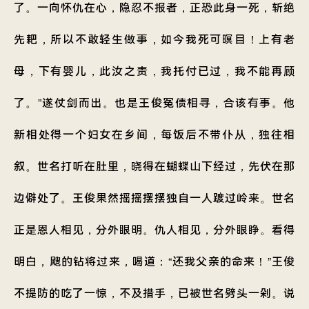
了。一向怀仇在心，隐忍不报者，正恐此身一死，斩绝
先耙，所以不敢轻生做事，如今我死可暝目！上有老
母，下有婴儿，此汝之责，我托付已过，我不能再顾
了。”遂仗剑而出。也是王俊冤债相寻，合该有事。他
新相处得一个妇女在乡间，每饭后不带仆从，独往相
叙。世名打听在肚里，晓得在蝴蝶山下经过，先伏在那
边僻处了。王俊果然摇摇摆摆独自一人踱过岭来。世名
正是恩人相见，分外眼明。仇人相见，分外眼睁。看得
明白，飕的钻将过来，喝道：“还我父亲的命来！”王俊
不提防的吃了一惊，不及措手，已被世名劈头一剁。说