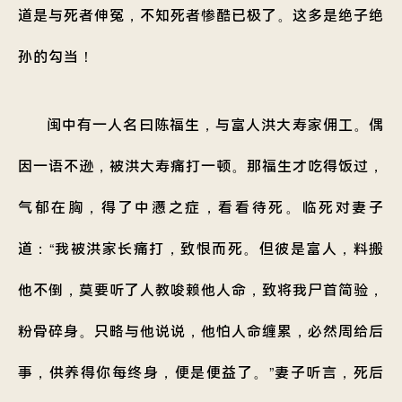
道是与死者伸冤，不知死者惨酷已极了。这多是绝子绝
孙的勾当！
闽中有一人名曰陈福生，与富人洪大寿家佣工。偶
因一语不逊，被洪大寿痛打一顿。那福生才吃得饭过，
气郁在胸，得了中懑之症，看看待死。临死对妻子
道：“我被洪家长痛打，致恨而死。但彼是富人，料搬
他不倒，莫要听了人教唆赖他人命，致将我尸首简验，
粉骨碎身。只略与他说说，他怕人命缠累，必然周给后
事，供养得你每终身，便是便益了。”妻子听言，死后