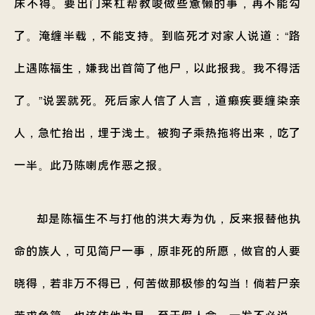
床不得。要出门来杠帮教唆做些惫懒的事，再不能勾
了。淹缠半载，不能支持。到临死才对家人说道：“路
上遇陈福生，嫌我出首简了他尸，以此报我。我不得活
了。”说罢就死。死后家人信了人言，道癞疾要缠染亲
人，急忙抬出，埋于浅土。被狗子乘热拖将出来，吃了
一半。此乃陈喇虎作恶之报。
却是陈福生不与打他的洪大寿为仇，反来报替他执
命的族人，可见简尸一事，原非死的所愿，做官的人要
晓得，若非万不得已，何苦做那极惨的勾当！倘若尸亲