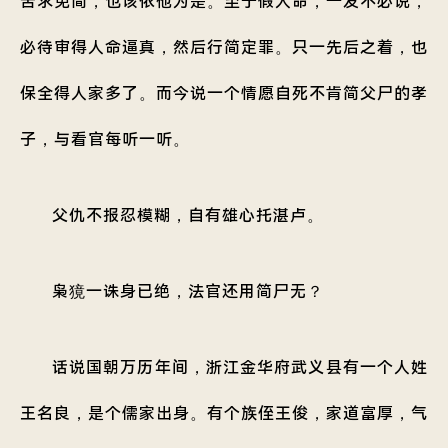
苦求免简，也该依他为是。至于假人命，一发不必说，
必待审得人命逼真，然后行简定罪。只一先后之着，也
保全得人家多了。而今说一个情愿自死不肯简父尸的孝
子，与看官每听一听。
父仇不报忍模糊，自有雄心托湛卢。
枭獍一诛身已绝，法官还用简尸无？
话说国朝万历年间，浙江金华府武义县有一个人姓
王名良，是个儒家出身。有个族侄王俊，家道富厚，气