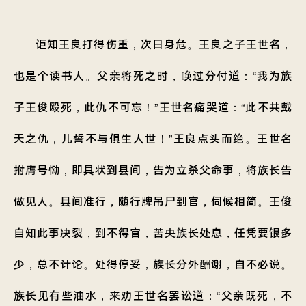
讵知王良打得伤重，次日身危。王良之子王世名，
也是个读书人。父亲将死之时，唤过分付道：“我为族
子王俊殴死，此仇不可忘！”王世名痛哭道：“此不共戴
天之仇，儿誓不与俱生人世！”王良点头而绝。王世名
拊膺号恸，即具状到县间，告为立杀父命事，将族长告
做见人。县间准行，随行牌吊尸到官，伺候相简。王俊
自知此事决裂，到不得官，苦央族长处息，任凭要银多
少，总不计论。处得停妥，族长分外酬谢，自不必说。
族长见有些油水，来劝王世名罢讼道：“父亲既死，不