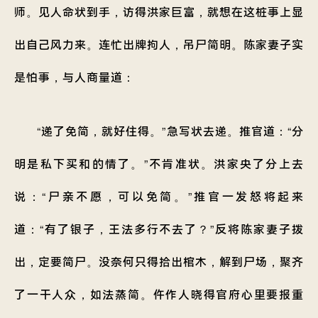
师。见人命状到手，访得洪家巨富，就想在这桩事上显
出自己风力来。连忙出牌拘人，吊尸简明。陈家妻子实
是怕事，与人商量道：
“递了免简，就好住得。”急写状去递。推官道：“分
明是私下买和的情了。”不肯准状。洪家央了分上去
说：“尸亲不愿，可以免简。”推官一发怒将起来
道：“有了银子，王法多行不去了？”反将陈家妻子拨
出，定要简尸。没奈何只得拾出棺木，解到尸场，聚齐
了一干人众，如法蒸简。仵作人晓得官府心里要报重