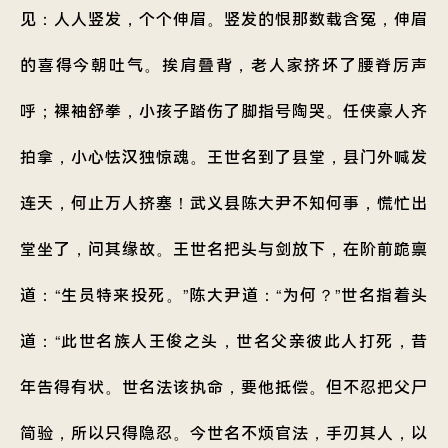
见：人人竖发，个个伸眉。竖发的恨那数载含冤，伸眉
的喜得今朝吐气。挨肩叠背，老人家挤坏了腰脊厉声
呼；裸袖舒拳，小孩子踏伤了脚指号陶哭。任侠豪人齐
拍拿，小心怯汉独惊魂。王世名到了县堂，县门外喊发
连天，何止万人挤塞！武义县陈大尹不知何事，慌忙出
堂坐了，问其缘故。王世名把头与剑放下，在阶前跪禀
道：“生员特来投死。”陈大尹道：“为何？”世名指着头
道：“此世名族人王俊之头，世名父亲彼此人打死，昔
年告得有状。世名法该执命，要他抵偿。但不忍把父尸
简验，所以只得隐忍。今世名不烦官法，手刃其人，以