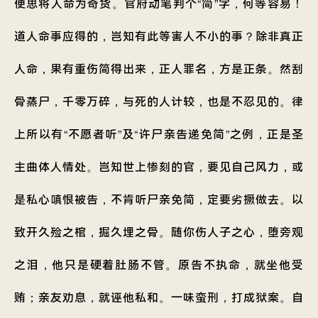
便思将人命为奇货。官府动笔判个“简”字，何等容易！
道人命事应得的，岂知有此等害人不小的事？除非真正
人命，果有重伤简得出来，正人罪名，方是正条。然刮
骨蒸尸，千零万碎，与死的人计较，也是不忍见的。律
上所以有“不愿者听”及“许尸亲告递免简”之例，正是圣
主曲体人情处。岂知世上惨刻的官，要见自己风力，或
是私心嗔恨被告，不肯听尸亲免简，定要劣撅做去。以
致开久殓之棺，掘久埋之骨。随你伤人子之心，堕旁观
之泪，他只是硬着肚肠不管。原告不执命，就坐他受
贿；亲友劝息，就诬他私和。一味蛮刑，打成狱案。自