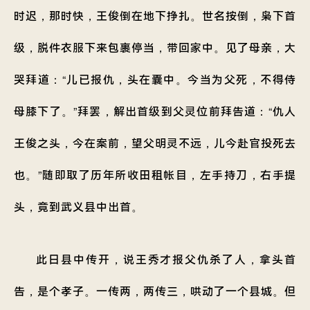
时迟，那时快，王俊倒在地下挣扎。世名按倒，枭下首
级，脱件衣服下来包裹停当，带回家中。见了母亲，大
哭拜道：“儿已报仇，头在囊中。今当为父死，不得侍
母膝下了。”拜罢，解出首级到父灵位前拜告道：“仇人
王俊之头，今在案前，望父明灵不远，儿今赴官投死去
也。”随即取了历年所收田租帐目，左手持刀，右手提
头，竟到武义县中出首。
此日县中传开，说王秀才报父仇杀了人，拿头首
告，是个孝子。一传两，两传三，哄动了一个县城。但