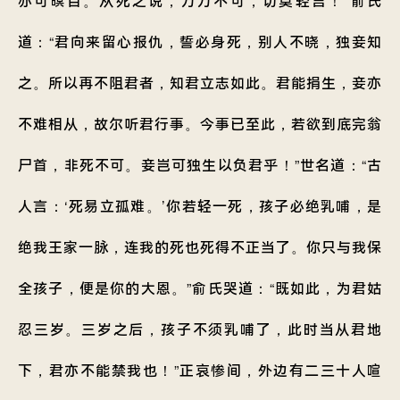
亦可暝目。从死之说，万万不可，切莫轻言！”俞氏
道：“君向来留心报仇，誓必身死，别人不晓，独妾知
之。所以再不阻君者，知君立志如此。君能捐生，妾亦
不难相从，故尔听君行事。今事已至此，若欲到底完翁
尸首，非死不可。妾岂可独生以负君乎！”世名道：“古
人言：‘死易立孤难。’你若轻一死，孩子必绝乳哺，是
绝我王家一脉，连我的死也死得不正当了。你只与我保
全孩子，便是你的大恩。”俞氏哭道：“既如此，为君姑
忍三岁。三岁之后，孩子不须乳哺了，此时当从君地
下，君亦不能禁我也！”正哀惨间，外边有二三十人喧