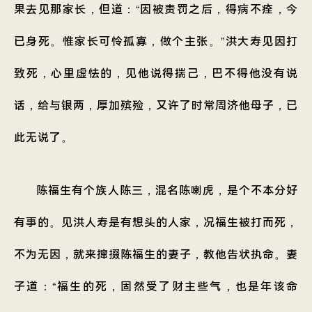
果去见那家长，但道：“因被责罚之后，得病不痊，今
已身死。惟家长可怜孤寡，做个主张。”洪大寿见因打
致死，心里虚怯的，见他说得揣己，巴不得他没有说
话，给与银两，厚加殡殓，又许了时常周济他母子，已
此无说了。
陈福生有个族人陈三，混名陈喇虎，是个不本分好
有事的。见洪人寿是有想头的人家，况福生被打而死，
不为无因，就来撺掇陈福生的妻子，教他告状执命。妻
子道：“福生的死，固然受了财主些气，也是年该命