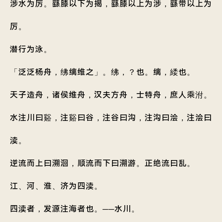
涉水为厉。繇膝以下为揭，繇膝以上为涉，繇带以上为
厉。
潜行为泳。
「泛泛杨舟，绋缡维之」。绋，？也。缡，緌也。
天子造舟，诸侯维舟，汉夫方舟，士特舟，庶人乘泭。
水注川曰谿，注谿曰谷，注谷曰沟，注沟曰浍，注浍曰
渎。
逆流而上曰溯洄，顺流而下曰溯游。正绝流曰乱。
江、河、淮、济为四渎。
四渎者，发源注海者也。──水川。