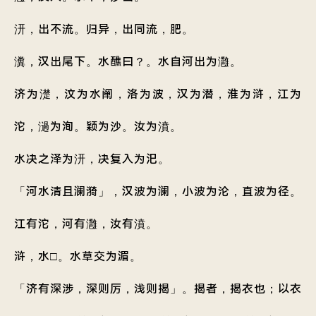
汧，出不流。归异，出同流，肥。
瀵，汉出尾下。水醮曰？。水自河出为灉。
济为濋，汶为水阐，洛为波，汉为潜，淮为浒，江为
沱，濄为洵。颖为沙。汝为濆。
水决之泽为汧，决复入为汜。
「河水清且澜漪」，汉波为澜，小波为沦，直波为径。
江有沱，河有灉，汝有濆。
浒，水□。水草交为湄。
「济有深涉，深则厉，浅则揭」。揭者，揭衣也；以衣