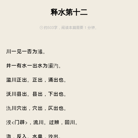
释水第十二
约503字，阅读本篇需要 1 分钟。
川一见一否为瀸。
井一有水一出水为瀱汋。
滥川正出。正出，涌出也。
沃川县出。县出，下出也。
氿川穴出，穴出，仄出也。
湀<门辟>，流川。过辨，回川。
灉，反入。水单，沙出。