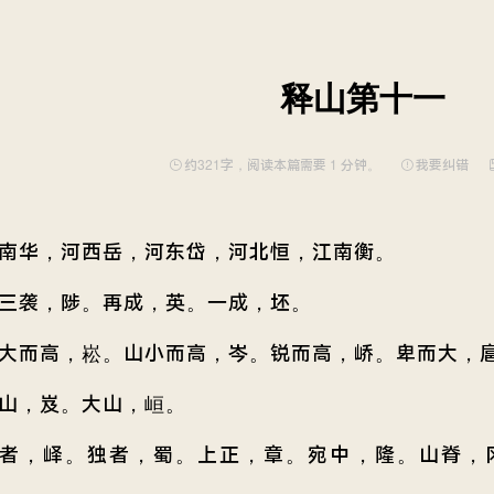
释山第十一
约321字，阅读本篇需要 1 分钟。
我要纠错
南华，河西岳，河东岱，河北恒，江南衡。
三袭，陟。再成，英。一成，坯。
大而高，崧。山小而高，岑。锐而高，峤。卑而大，
山，岌。大山，峘。
者，峄。独者，蜀。上正，章。宛中，隆。山脊，