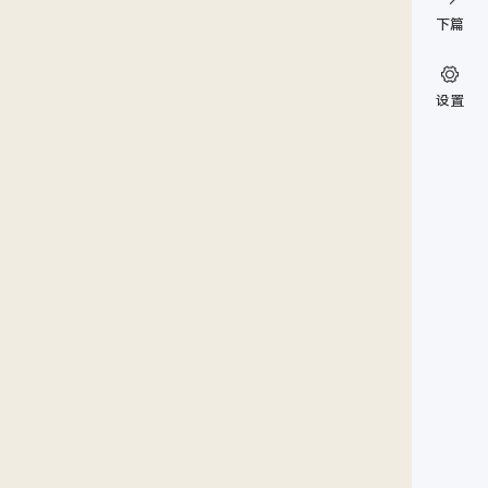
下篇
设置
。