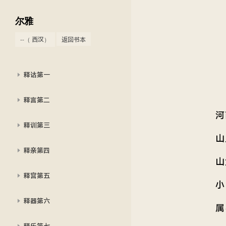
尔雅
--（ 西汉）
返回书本
释诂第一
释言第二
河
释训第三
山
释亲第四
山
释宫第五
小
释器第六
属
释乐第七