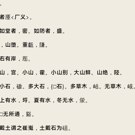
。
者厜<厂义>。
如堂者，密。如防者，盛。
，山堕。重甗，隒。
右有岸，厒。
山，宫。小山，霍。小山别，大山鲜。山绝，陉。
小石，磝。多大石，{□石}。多草木，岵。无草木，峐
上有水，埒。夏有水，冬无水，泶。
□无所通，谿。
戴土谓之崔嵬，土戴石为砠。