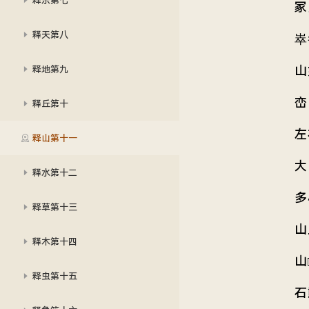
冢
释天第八
崒
山
释地第九
峦
释丘第十
左
释山第十一
大
释水第十二
多
释草第十三
山
释木第十四
山
释虫第十五
石