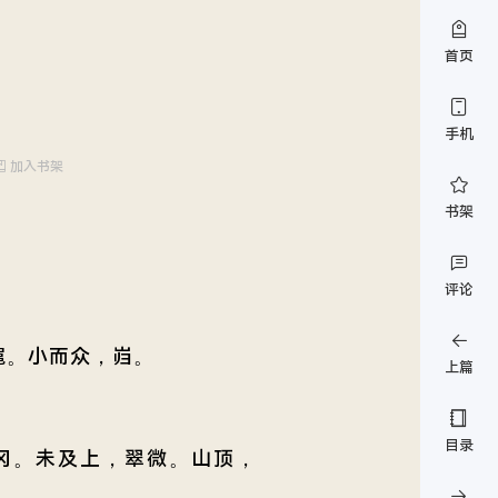
首页
手机
加入书架
书架
评论
扈。小而众，岿。
上篇
目录
冈。未及上，翠微。山顶，