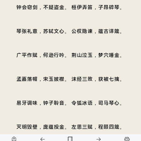
钟会窃剑，不疑盗金。 桓伊弄笛，子昂碎琴。
琴张礼意，苏轼文心。 公权隐谏，蕴古详箴。
广平作赋，何逊行吟。 荆山泣玉，梦穴唾金。
孟嘉落帽，宋玉披襟。 沫经三败，获被七擒。
易牙调味，钟子聆音。 令狐冰语，司马琴心。
灭明毁壁，庞蕴投金。 左思三赋，程颐四箴。