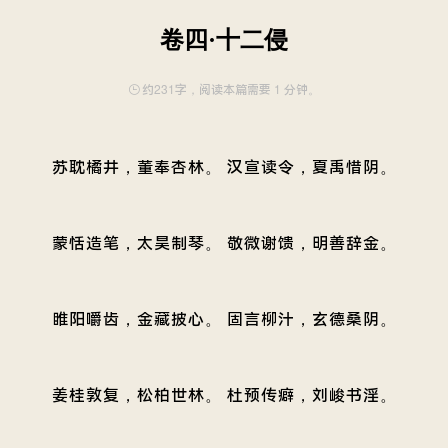
卷四·十二侵
约231字，阅读本篇需要 1 分钟。
苏耽橘井，董奉杏林。 汉宣读令，夏禹惜阴。
蒙恬造笔，太昊制琴。 敬微谢馈，明善辞金。
睢阳嚼齿，金藏披心。 固言柳汁，玄德桑阴。
姜桂敦复，松柏世林。 杜预传癖，刘峻书淫。